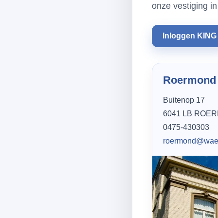
onze vestiging 
Inloggen KING
Roermond
Buitenop 17
6041 LB ROE
0475-430303
roermond@wae