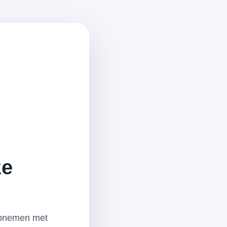
ze
 opnemen met