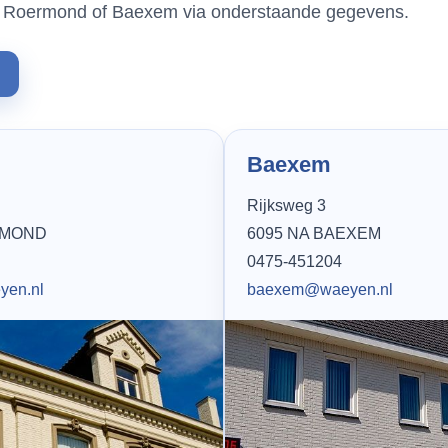
in Roermond of Baexem via onderstaande gegevens.
Baexem
Rijksweg 3
RMOND
6095 NA BAEXEM
0475-451204
yen.nl
baexem@waeyen.nl